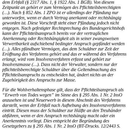
dem Erbfall (§ 2317 Abs. 1, § 1922 Abs. 1
BGB
). Von diesem
Zeitpunkt an gehört er zum Vermögen des Pflichtteilsberechtigten
(…). Nach § 852 Abs. 1
ZPO
ist er allerdings der Pfändung nur
unterworfen, wenn er durch Vertrag anerkannt oder rechtshängig
geworden ist. Diese Vorschrift steht einer Pfändung jedoch nicht
entgegen. Nach gefestigter Rechtsprechung des Bundesgerichtshofs
kann der Pflichtteilsanspruch bereits vor der vertraglichen
Anerkennung oder Rechtshängigkeit als in seiner zwangsweisen
Verwertbarkeit aufschiebend bedingter Anspruch gepfändet werden
(…). Alles pfändbare Vermögen, das dem Schuldner zur Zeit der
Eröffnung des Verfahrens gehört und das er während des Verfahrens
erlangt, wird vom Insolvenzverfahren erfasst und gehört zur
Insolvenzmasse (…). Dass nicht der Verwalter, sondern nur der
pflichtteilsberechtigte Schuldner über die Geltendmachung des
Pflichtteilsanspruchs zu entscheiden hat, ändert nichts an der
Zugehörigkeit des Anspruchs zur Masse.
Für die Wohlverhaltensphase gilt, dass der Pflichtteilsanspruch als
“Erwerb von Todes wegen” im Sinne des § 295 Abs. 1 Nr. 2 InsO
anzusehen ist und Neuerwerb in diesem Abschnitt des Verfahrens
darstellt, wenn der Erbfall nach Aufhebung des Insolvenzverfahrens
eintritt. Diesen muss der Schuldner zur Hälfte an den Treuhänder
abführen, wenn er den Anspruch rechtshängig macht oder ein
Anerkenntnis vorliegt. Dies entspricht der Begründung des
Gesetzgebers zu § 295 Abs. 1 Nr. 2 InsO (BT-Drucks. 12/2443 S.