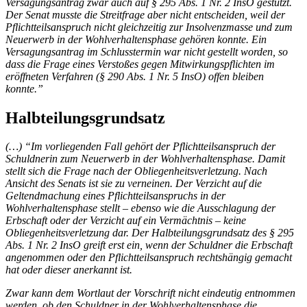
Versagungsantrag zwar auch auf § 295 Abs. 1 Nr. 2 InsO gestützt.
Der Senat musste die Streitfrage aber nicht entscheiden, weil der
Pflichtteilsanspruch nicht gleichzeitig zur Insolvenzmasse und zum
Neuerwerb in der Wohlverhaltensphase gehören konnte. Ein
Versagungsantrag im Schlusstermin war nicht gestellt worden, so
dass die Frage eines Verstoßes gegen Mitwirkungspflichten im
eröffneten Verfahren (§ 290 Abs. 1 Nr. 5 InsO) offen bleiben
konnte.”
Halbteilungsgrundsatz
(…) “Im vorliegenden Fall gehört der Pflichtteilsanspruch der
Schuldnerin zum Neuerwerb in der Wohlverhaltensphase. Damit
stellt sich die Frage nach der Obliegenheitsverletzung. Nach
Ansicht des Senats ist sie zu verneinen. Der Verzicht auf die
Geltendmachung eines Pflichtteilsanspruchs in der
Wohlverhaltensphase stellt – ebenso wie die Ausschlagung der
Erbschaft oder der Verzicht auf ein Vermächtnis – keine
Obliegenheitsverletzung dar. Der Halbteilungsgrundsatz des § 295
Abs. 1 Nr. 2 InsO greift erst ein, wenn der Schuldner die Erbschaft
angenommen oder den Pflichtteilsanspruch rechtshängig gemacht
hat oder dieser anerkannt ist.
Zwar kann dem Wortlaut der Vorschrift nicht eindeutig entnommen
werden, ob den Schuldner in der Wohlverhaltensphase die