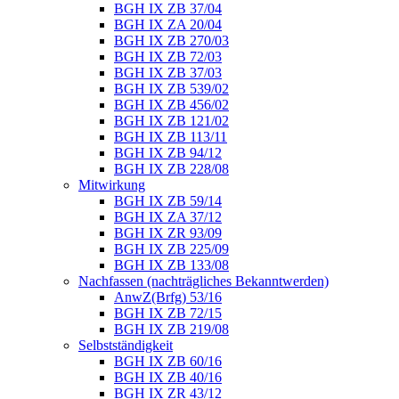
BGH IX ZB 37/04
BGH IX ZA 20/04
BGH IX ZB 270/03
BGH IX ZB 72/03
BGH IX ZB 37/03
BGH IX ZB 539/02
BGH IX ZB 456/02
BGH IX ZB 121/02
BGH IX ZB 113/11
BGH IX ZB 94/12
BGH IX ZB 228/08
Mitwirkung
BGH IX ZB 59/14
BGH IX ZA 37/12
BGH IX ZR 93/09
BGH IX ZB 225/09
BGH IX ZB 133/08
Nachfassen (nachträgliches Bekanntwerden)
AnwZ(Brfg) 53/16
BGH IX ZB 72/15
BGH IX ZB 219/08
Selbstständigkeit
BGH IX ZB 60/16
BGH IX ZB 40/16
BGH IX ZR 43/12