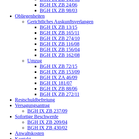
BGH IX ZB 24/06
BGH IX ZB 98/03
Obliegenheiten
Gerichtliches Auskunftsverlangen
BGH IX ZB 13/15
BGH IX ZB 165/11
BGH IX ZB 274/10
BGH IX ZB 116/08
BGH IX ZB 156/04
BGH IX ZB 162/08
Umzug
BGH IX ZB 72/15
BGH IX ZB 153/09
BGH IX ZA 46/09
BGH IX 181/07
BGH IX ZB 88/06
BGH IX ZB 272/11
Restschuldbefreiung
Versagungsantrag
BGH IX ZB 237/09
Sofortige Beschwerde
BGH IX ZB 209/04
BGH IX ZB 430/02
Anwaltskosten
Kontakt