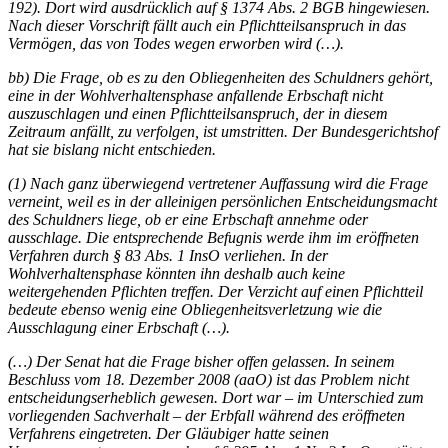
192). Dort wird ausdrücklich auf § 1374 Abs. 2
BGB
hingewiesen.
Nach dieser Vorschrift fällt auch ein Pflichtteilsanspruch in das
Vermögen, das von Todes wegen erworben wird (…).
bb) Die Frage, ob es zu den Obliegenheiten des Schuldners gehört,
eine in der Wohlverhaltensphase anfallende Erbschaft nicht
auszuschlagen und einen Pflichtteilsanspruch, der in diesem
Zeitraum anfällt, zu verfolgen, ist umstritten. Der Bundesgerichtshof
hat sie bislang nicht entschieden.
(1) Nach ganz überwiegend vertretener Auffassung wird die Frage
verneint, weil es in der alleinigen persönlichen Entscheidungsmacht
des Schuldners liege, ob er eine Erbschaft annehme oder
ausschlage. Die entsprechende Befugnis werde ihm im eröffneten
Verfahren durch § 83 Abs. 1 InsO verliehen. In der
Wohlverhaltensphase könnten ihn deshalb auch keine
weitergehenden Pflichten treffen. Der Verzicht auf einen Pflichtteil
bedeute ebenso wenig eine Obliegenheitsverletzung wie die
Ausschlagung einer Erbschaft (…).
(…) Der Senat hat die Frage bisher offen gelassen. In seinem
Beschluss vom 18. Dezember 2008 (aaO) ist das Problem nicht
entscheidungserheblich gewesen. Dort war – im Unterschied zum
vorliegenden Sachverhalt – der Erbfall während des eröffneten
Verfahrens eingetreten. Der Gläubiger hatte seinen