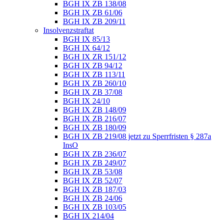
BGH IX ZB 138/08
BGH IX ZB 61/06
BGH IX ZB 209/11
Insolvenzstraftat
BGH IX 85/13
BGH IX 64/12
BGH IX ZR 151/12
BGH IX ZB 94/12
BGH IX ZB 113/11
BGH IX ZB 260/10
BGH IX ZB 37/08
BGH IX 24/10
BGH IX ZB 148/09
BGH IX ZB 216/07
BGH IX ZB 180/09
BGH IX ZB 219/08 jetzt zu Sperrfristen § 287a
InsO
BGH IX ZB 236/07
BGH IX ZB 249/07
BGH IX ZB 53/08
BGH IX ZB 52/07
BGH IX ZB 187/03
BGH IX ZB 24/06
BGH IX ZB 103/05
BGH IX 214/04