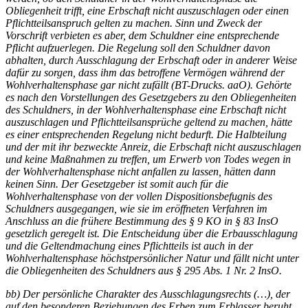
Obliegenheit trifft, eine Erbschaft nicht auszuschlagen oder einen
Pflichtteilsanspruch gelten zu machen. Sinn und Zweck der
Vorschrift verbieten es aber, dem Schuldner eine entsprechende
Pflicht aufzuerlegen. Die Regelung soll den Schuldner davon
abhalten, durch Ausschlagung der Erbschaft oder in anderer Weise
dafür zu sorgen, dass ihm das betroffene Vermögen während der
Wohlverhaltensphase gar nicht zufällt (BT-Drucks. aaO). Gehörte
es nach den Vorstellungen des Gesetzgebers zu den Obliegenheiten
des Schuldners, in der Wohlverhaltensphase eine Erbschaft nicht
auszuschlagen und Pflichtteilsansprüche geltend zu machen, hätte
es einer entsprechenden Regelung nicht bedurft. Die Halbteilung
und der mit ihr bezweckte Anreiz, die Erbschaft nicht auszuschlagen
und keine Maßnahmen zu treffen, um Erwerb von Todes wegen in
der Wohlverhaltensphase nicht anfallen zu lassen, hätten dann
keinen Sinn. Der Gesetzgeber ist somit auch für die
Wohlverhaltensphase von der vollen Dispositionsbefugnis des
Schuldners ausgegangen, wie sie im eröffneten Verfahren im
Anschluss an die frühere Bestimmung des § 9 KO in § 83 InsO
gesetzlich geregelt ist. Die Entscheidung über die Erbausschlagung
und die Geltendmachung eines Pflichtteils ist auch in der
Wohlverhaltensphase höchstpersönlicher Natur und fällt nicht unter
die Obliegenheiten des Schuldners aus § 295 Abs. 1 Nr. 2 InsO.
bb) Der persönliche Charakter des Ausschlagungsrechts (…), der
auf den besonderen Beziehungen des Erben zum Erblasser beruht,