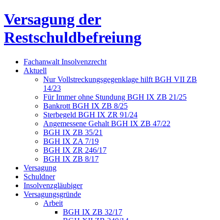
Versagung der
Restschuldbefreiung
Fachanwalt Insolvenzrecht
Aktuell
Nur Vollstreckungsgegenklage hilft BGH VII ZB
14/23
Für Immer ohne Stundung BGH IX ZB 21/25
Bankrott BGH IX ZB 8/25
Sterbegeld BGH IX ZR 91/24
Angemessene Gehalt BGH IX ZB 47/22
BGH IX ZB 35/21
BGH IX ZA 7/19
BGH IX ZR 246/17
BGH IX ZB 8/17
Versagung
Schuldner
Insolvenzgläubiger
Versagungsgründe
Arbeit
BGH IX ZB 32/17