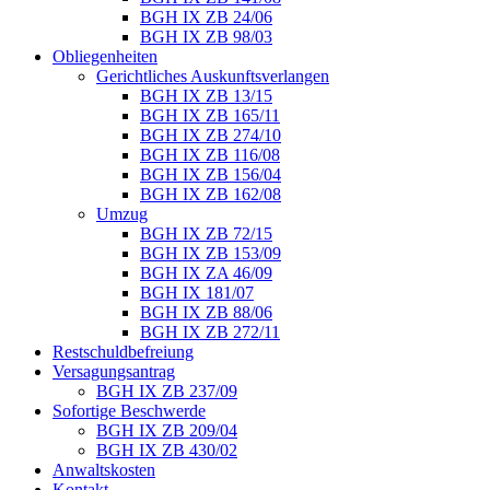
BGH IX ZB 24/06
BGH IX ZB 98/03
Obliegenheiten
Gerichtliches Auskunftsverlangen
BGH IX ZB 13/15
BGH IX ZB 165/11
BGH IX ZB 274/10
BGH IX ZB 116/08
BGH IX ZB 156/04
BGH IX ZB 162/08
Umzug
BGH IX ZB 72/15
BGH IX ZB 153/09
BGH IX ZA 46/09
BGH IX 181/07
BGH IX ZB 88/06
BGH IX ZB 272/11
Restschuldbefreiung
Versagungsantrag
BGH IX ZB 237/09
Sofortige Beschwerde
BGH IX ZB 209/04
BGH IX ZB 430/02
Anwaltskosten
Kontakt