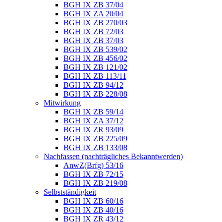
BGH IX ZB 37/04
BGH IX ZA 20/04
BGH IX ZB 270/03
BGH IX ZB 72/03
BGH IX ZB 37/03
BGH IX ZB 539/02
BGH IX ZB 456/02
BGH IX ZB 121/02
BGH IX ZB 113/11
BGH IX ZB 94/12
BGH IX ZB 228/08
Mitwirkung
BGH IX ZB 59/14
BGH IX ZA 37/12
BGH IX ZR 93/09
BGH IX ZB 225/09
BGH IX ZB 133/08
Nachfassen (nachträgliches Bekanntwerden)
AnwZ(Brfg) 53/16
BGH IX ZB 72/15
BGH IX ZB 219/08
Selbstständigkeit
BGH IX ZB 60/16
BGH IX ZB 40/16
BGH IX ZR 43/12