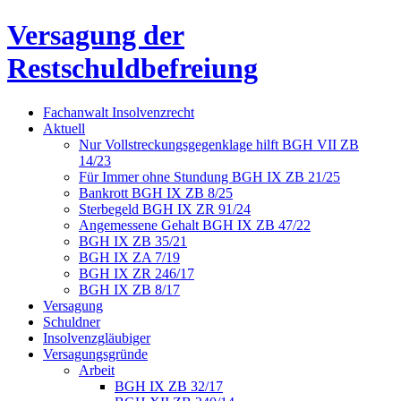
Versagung der
Restschuldbefreiung
Fachanwalt Insolvenzrecht
Aktuell
Nur Vollstreckungsgegenklage hilft BGH VII ZB
14/23
Für Immer ohne Stundung BGH IX ZB 21/25
Bankrott BGH IX ZB 8/25
Sterbegeld BGH IX ZR 91/24
Angemessene Gehalt BGH IX ZB 47/22
BGH IX ZB 35/21
BGH IX ZA 7/19
BGH IX ZR 246/17
BGH IX ZB 8/17
Versagung
Schuldner
Insolvenzgläubiger
Versagungsgründe
Arbeit
BGH IX ZB 32/17