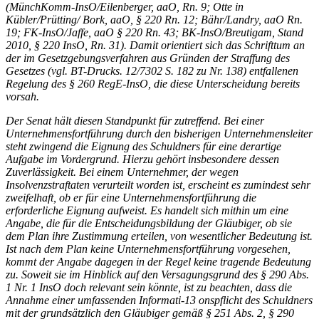
(MünchKomm-InsO/Eilenberger, aaO, Rn. 9; Otte in
Kübler/Prütting/ Bork, aaO, § 220 Rn. 12; Bähr/Landry, aaO Rn.
19; FK-InsO/Jaffe, aaO § 220 Rn. 43; BK-InsO/Breutigam, Stand
2010, § 220 InsO, Rn. 31). Damit orientiert sich das Schrifttum an
der im Gesetzgebungsverfahren aus Gründen der Straffung des
Gesetzes (vgl. BT-Drucks. 12/7302 S. 182 zu Nr. 138) entfallenen
Regelung des § 260 RegE-InsO, die diese Unterscheidung bereits
vorsah.
Der Senat hält diesen Standpunkt für zutreffend. Bei einer
Unternehmensfortführung durch den bisherigen Unternehmensleiter
steht zwingend die Eignung des Schuldners für eine derartige
Aufgabe im Vordergrund. Hierzu gehört insbesondere dessen
Zuverlässigkeit. Bei einem Unternehmer, der wegen
Insolvenzstraftaten verurteilt worden ist, erscheint es zumindest sehr
zweifelhaft, ob er für eine Unternehmensfortführung die
erforderliche Eignung aufweist. Es handelt sich mithin um eine
Angabe, die für die Entscheidungsbildung der Gläubiger, ob sie
dem Plan ihre Zustimmung erteilen, von wesentlicher Bedeutung ist.
Ist nach dem Plan keine Unternehmensfortführung vorgesehen,
kommt der Angabe dagegen in der Regel keine tragende Bedeutung
zu. Soweit sie im Hinblick auf den Versagungsgrund des § 290 Abs.
1 Nr. 1 InsO doch relevant sein könnte, ist zu beachten, dass die
Annahme einer umfassenden Informati-13 onspflicht des Schuldners
mit der grundsätzlich den Gläubiger gemäß § 251 Abs. 2, § 290