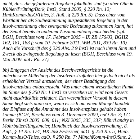
nicht, dass die geforderten Angaben fakultativ sind (so aber Otte in
Kübler/Prütting/Bork, InsO, Stand 2005, § 220 Rn. 12;
HmbKomm-InsO/Thies, 3. Aufl., § 220 Rn. 5). Dass einer vom
Wortlaut her als Sollbestimmung ausgestalteten Regelung in der
Insolvenzordnung eine zwingende Bedeutung zukommen kann, hat
der Senat bereits in anderem Zusammenhang entschieden (vgl.
BGH
, Beschluss vom 17. Februar 2005 – IX ZB 176/03,
BGHZ
162, 181, 183 f; vom 10. Februar 2011, WM 2011, 839 Rn. 10).
Auch die Vorschrift des § 220 Abs. 2 9 InsO ist nach ihrem Sinn und
Zweck als zwingende Regelung zu lesen (
BGH
, Beschluss vom 19.
Mai 2009, aaO Rn. 27).
bb) Entgegen der Ansicht des Beschwerdegerichts ist die
unterlassene Mitteilung der Insolvenzstraftaten hier jedoch nicht als
erheblicher Verstoß anzusehen, der einer Bestätigung des
Insolvenzplans entgegensteht. Was unter einem wesentlichen Punkt
im Sinne des § 250 Nr. 1 InsO zu verstehen ist, wird vom Gesetz
nicht ausdrücklich erläutert. Ein wesentlicher Verstoß in diesem
Sinne liegt stets dann vor, wenn es sich um einen Mangel handelt,
der Einfluss auf die Annahme des Insolvenzplans gehabt haben
könnte (
BGH
, Beschluss vom 3. Dezember 2009, aaO Rn. 3; LG
Berlin ZInsO 2005, 609, 611;
NZI
2005, 335, 337; Bähr/Landry in
Mohrbutter/Ringstmeier, Handbuch der Insolvenzverwaltung, 8.
Aufl., § 14 Rn. 174; HK-InsO/Flessner, aaO, § 250 Rn. 5; Hmb-
Komm-InsO/Thies, aaO, § 250 Rn. 7; MünchKomm-InsO/Sinz, 2.