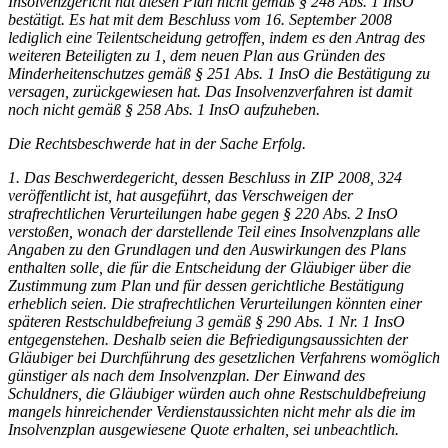
Insolvenzgericht hat diesen Plan nicht gemäß § 248 Abs. 1 InsO
bestätigt. Es hat mit dem Beschluss vom 16. September 2008
lediglich eine Teilentscheidung getroffen, indem es den Antrag des
weiteren Beteiligten zu 1, dem neuen Plan aus Gründen des
Minderheitenschutzes gemäß § 251 Abs. 1 InsO die Bestätigung zu
versagen, zurückgewiesen hat. Das Insolvenzverfahren ist damit
noch nicht gemäß § 258 Abs. 1 InsO aufzuheben.
Die Rechtsbeschwerde hat in der Sache Erfolg.
1. Das Beschwerdegericht, dessen Beschluss in
ZIP
2008, 324
veröffentlicht ist, hat ausgeführt, das Verschweigen der
strafrechtlichen Verurteilungen habe gegen § 220 Abs. 2 InsO
verstoßen, wonach der darstellende Teil eines Insolvenzplans alle
Angaben zu den Grundlagen und den Auswirkungen des Plans
enthalten solle, die für die Entscheidung der Gläubiger über die
Zustimmung zum Plan und für dessen gerichtliche Bestätigung
erheblich seien. Die strafrechtlichen Verurteilungen könnten einer
späteren Restschuldbefreiung 3 gemäß § 290 Abs. 1 Nr. 1 InsO
entgegenstehen. Deshalb seien die Befriedigungsaussichten der
Gläubiger bei Durchführung des gesetzlichen Verfahrens womöglich
günstiger als nach dem Insolvenzplan. Der Einwand des
Schuldners, die Gläubiger würden auch ohne Restschuldbefreiung
mangels hinreichender Verdienstaussichten nicht mehr als die im
Insolvenzplan ausgewiesene Quote erhalten, sei unbeachtlich.