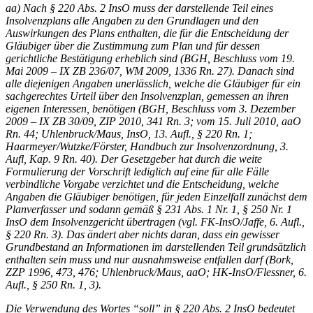
aa) Nach § 220 Abs. 2 InsO muss der darstellende Teil eines
Insolvenzplans alle Angaben zu den Grundlagen und den
Auswirkungen des Plans enthalten, die für die Entscheidung der
Gläubiger über die Zustimmung zum Plan und für dessen
gerichtliche Bestätigung erheblich sind (
BGH
, Beschluss vom 19.
Mai 2009 – IX ZB 236/07, WM 2009, 1336 Rn. 27). Danach sind
alle diejenigen Angaben unerlässlich, welche die Gläubiger für ein
sachgerechtes Urteil über den Insolvenzplan, gemessen an ihren
eigenen Interessen, benötigen (
BGH
, Beschluss vom 3. Dezember
2009 – IX ZB 30/09,
ZIP
2010, 341 Rn. 3; vom 15. Juli 2010, aaO
Rn. 44; Uhlenbruck/Maus, InsO, 13. Aufl., § 220 Rn. 1;
Haarmeyer/Wutzke/Förster, Handbuch zur Insolvenzordnung, 3.
Aufl, Kap. 9 Rn. 40). Der Gesetzgeber hat durch die weite
Formulierung der Vorschrift lediglich auf eine für alle Fälle
verbindliche Vorgabe verzichtet und die Entscheidung, welche
Angaben die Gläubiger benötigen, für jeden Einzelfall zunächst dem
Planverfasser und sodann gemäß § 231 Abs. 1 Nr. 1, § 250 Nr. 1
InsO dem Insolvenzgericht übertragen (vgl. FK-InsO/Jaffe, 6. Aufl.,
§ 220 Rn. 3). Das ändert aber nichts daran, dass ein gewisser
Grundbestand an Informationen im darstellenden Teil grundsätzlich
enthalten sein muss und nur ausnahmsweise entfallen darf (Bork,
ZZP
1996, 473, 476; Uhlenbruck/Maus, aaO; HK-InsO/Flessner, 6.
Aufl., § 250 Rn. 1, 3).
Die Verwendung des Wortes “soll” in § 220 Abs. 2 InsO bedeutet