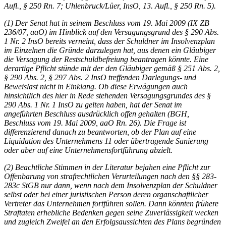
Aufl., § 250 Rn. 7; Uhlenbruck/Lüer, InsO, 13. Aufl., § 250 Rn. 5).
(1) Der Senat hat in seinem Beschluss vom 19. Mai 2009 (IX ZB
236/07, aaO) im Hinblick auf den Versagungsgrund des § 290 Abs.
1 Nr. 2 InsO bereits verneint, dass der Schuldner im Insolvenzplan
im Einzelnen die Gründe darzulegen hat, aus denen ein Gläubiger
die Versagung der Restschuldbefreiung beantragen könnte. Eine
derartige Pflicht stünde mit der den Gläubiger gemäß § 251 Abs. 2,
§ 290 Abs. 2, § 297 Abs. 2 InsO treffenden Darlegungs- und
Beweislast nicht in Einklang. Ob diese Erwägungen auch
hinsichtlich des hier in Rede stehenden Versagungsgrundes des §
290 Abs. 1 Nr. 1 InsO zu gelten haben, hat der Senat im
angeführten Beschluss ausdrücklich offen gehalten (
BGH
,
Beschluss vom 19. Mai 2009, aaO Rn. 26). Die Frage ist
differenzierend danach zu beantworten, ob der Plan auf eine
Liquidation des Unternehmens 11 oder übertragende Sanierung
oder aber auf eine Unternehmensfortführung abzielt.
(2) Beachtliche Stimmen in der Literatur bejahen eine Pflicht zur
Offenbarung von strafrechtlichen Verurteilungen nach den §§ 283-
283c StGB nur dann, wenn nach dem Insolvenzplan der Schuldner
selbst oder bei einer juristischen Person deren organschaftlicher
Vertreter das Unternehmen fortführen sollen. Dann könnten frühere
Straftaten erhebliche Bedenken gegen seine Zuverlässigkeit wecken
und zugleich Zweifel an den Erfolgsaussichten des Plans begründen