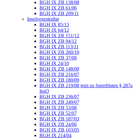
BGH IX ZB 138/08
BGH IX ZB 61/06
BGH IX ZB 209/11
Insolvenzstraftat
BGH IX 85/13
BGH IX 64/12
BGH IX ZR 151/12
BGH IX ZB 94/12
BGH IX ZB 113/11
BGH IX ZB 260/10
BGH IX ZB 37/08
BGH IX 24/10
BGH IX ZB 148/09
BGH IX ZB 216/07
BGH IX ZB 180/09
BGH IX ZB 219/08 jetzt zu Sperrfristen § 287a
InsO
BGH IX ZB 236/07
BGH IX ZB 249/07
BGH IX ZB 53/08
BGH IX ZB 52/07
BGH IX ZB 187/03
BGH IX ZB 24/06
BGH IX ZB 103/05
BGH IX 214/04