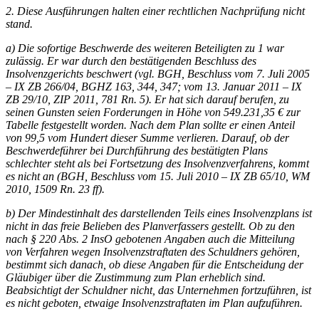
2. Diese Ausführungen halten einer rechtlichen Nachprüfung nicht
stand.
a) Die sofortige Beschwerde des weiteren Beteiligten zu 1 war
zulässig. Er war durch den bestätigenden Beschluss des
Insolvenzgerichts beschwert (vgl.
BGH
, Beschluss vom 7. Juli 2005
– IX ZB 266/04,
BGHZ
163, 344, 347; vom 13. Januar 2011 – IX
ZB 29/10,
ZIP
2011, 781 Rn. 5). Er hat sich darauf berufen, zu
seinen Gunsten seien Forderungen in Höhe von 549.231,35 € zur
Tabelle festgestellt worden. Nach dem Plan sollte er einen Anteil
von 99,5 vom Hundert dieser Summe verlieren. Darauf, ob der
Beschwerdeführer bei Durchführung des bestätigten Plans
schlechter steht als bei Fortsetzung des Insolvenzverfahrens, kommt
es nicht an (
BGH
, Beschluss vom 15. Juli 2010 – IX ZB 65/10, WM
2010, 1509 Rn. 23 ff).
b) Der Mindestinhalt des darstellenden Teils eines Insolvenzplans ist
nicht in das freie Belieben des Planverfassers gestellt. Ob zu den
nach § 220 Abs. 2 InsO gebotenen Angaben auch die Mitteilung
von Verfahren wegen Insolvenzstraftaten des Schuldners gehören,
bestimmt sich danach, ob diese Angaben für die Entscheidung der
Gläubiger über die Zustimmung zum Plan erheblich sind.
Beabsichtigt der Schuldner nicht, das Unternehmen fortzuführen, ist
es nicht geboten, etwaige Insolvenzstraftaten im Plan aufzuführen.