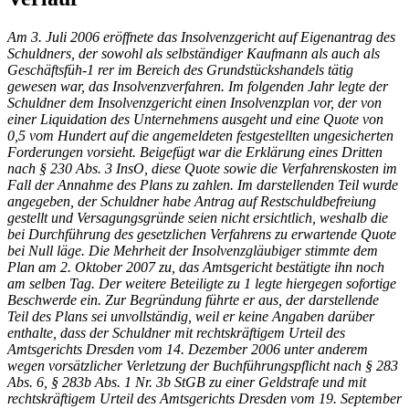
Am 3. Juli 2006 eröffnete das Insolvenzgericht auf Eigenantrag des
Schuldners, der sowohl als selbständiger Kaufmann als auch als
Geschäftsfüh-1 rer im Bereich des Grundstückshandels tätig
gewesen war, das Insolvenzverfahren. Im folgenden Jahr legte der
Schuldner dem Insolvenzgericht einen Insolvenzplan vor, der von
einer Liquidation des Unternehmens ausgeht und eine Quote von
0,5 vom Hundert auf die angemeldeten festgestellten ungesicherten
Forderungen vorsieht. Beigefügt war die Erklärung eines Dritten
nach § 230 Abs. 3 InsO, diese Quote sowie die Verfahrenskosten im
Fall der Annahme des Plans zu zahlen. Im darstellenden Teil wurde
angegeben, der Schuldner habe Antrag auf Restschuldbefreiung
gestellt und Versagungsgründe seien nicht ersichtlich, weshalb die
bei Durchführung des gesetzlichen Verfahrens zu erwartende Quote
bei Null läge. Die Mehrheit der Insolvenzgläubiger stimmte dem
Plan am 2. Oktober 2007 zu, das Amtsgericht bestätigte ihn noch
am selben Tag. Der weitere Beteiligte zu 1 legte hiergegen sofortige
Beschwerde ein. Zur Begründung führte er aus, der darstellende
Teil des Plans sei unvollständig, weil er keine Angaben darüber
enthalte, dass der Schuldner mit rechtskräftigem Urteil des
Amtsgerichts Dresden vom 14. Dezember 2006 unter anderem
wegen vorsätzlicher Verletzung der Buchführungspflicht nach § 283
Abs. 6, § 283b Abs. 1 Nr. 3b StGB zu einer Geldstrafe und mit
rechtskräftigem Urteil des Amtsgerichts Dresden vom 19. September