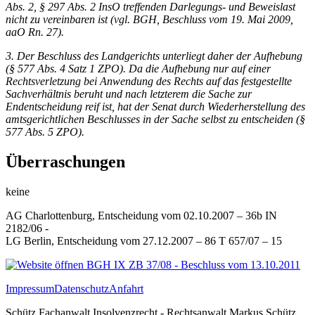
Abs. 2, § 297 Abs. 2 InsO treffenden Darlegungs- und Beweislast
nicht zu vereinbaren ist (vgl.
BGH
, Beschluss vom 19. Mai 2009,
aaO Rn. 27).
3. Der Beschluss des Landgerichts unterliegt daher der Aufhebung
(§ 577 Abs. 4 Satz 1
ZPO
). Da die Aufhebung nur auf einer
Rechtsverletzung bei Anwendung des Rechts auf das festgestellte
Sachverhältnis beruht und nach letzterem die Sache zur
Endentscheidung reif ist, hat der Senat durch Wiederherstellung des
amtsgerichtlichen Beschlusses in der Sache selbst zu entscheiden (§
577 Abs. 5
ZPO
).
Überraschungen
keine
AG Charlottenburg, Entscheidung vom 02.10.2007 – 36b IN
2182/06 -
LG Berlin, Entscheidung vom 27.12.2007 – 86 T 657/07 – 15
BGH IX ZB 37/08 - Beschluss vom 13.10.2011
Impressum
Datenschutz
Anfahrt
Schütz Fachanwalt Insolvenzrecht - Rechtsanwalt Markus Schütz,