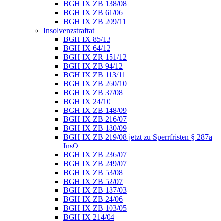
BGH IX ZB 138/08
BGH IX ZB 61/06
BGH IX ZB 209/11
Insolvenzstraftat
BGH IX 85/13
BGH IX 64/12
BGH IX ZR 151/12
BGH IX ZB 94/12
BGH IX ZB 113/11
BGH IX ZB 260/10
BGH IX ZB 37/08
BGH IX 24/10
BGH IX ZB 148/09
BGH IX ZB 216/07
BGH IX ZB 180/09
BGH IX ZB 219/08 jetzt zu Sperrfristen § 287a
InsO
BGH IX ZB 236/07
BGH IX ZB 249/07
BGH IX ZB 53/08
BGH IX ZB 52/07
BGH IX ZB 187/03
BGH IX ZB 24/06
BGH IX ZB 103/05
BGH IX 214/04