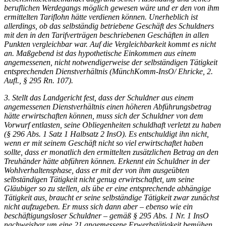
beruflichen Werdegangs möglich gewesen wäre und er den von ihm
ermittelten Tariflohn hätte verdienen können. Unerheblich ist
allerdings, ob das selbständig betriebene Geschäft des Schuldners
mit den in den Tarifverträgen beschriebenen Geschäften in allen
Punkten vergleichbar war. Auf die Vergleichbarkeit kommt es nicht
an. Maßgebend ist das hypothetische Einkommen aus einem
angemessenen, nicht notwendigerweise der selbständigen Tätigkeit
entsprechenden Dienstverhältnis (MünchKomm-InsO/ Ehricke, 2.
Aufl., § 295 Rn. 107).
3. Stellt das Landgericht fest, dass der Schuldner aus einem
angemessenen Dienstverhältnis einen höheren Abführungsbetrag
hätte erwirtschaften können, muss sich der Schuldner von dem
Vorwurf entlasten, seine Obliegenheiten schuldhaft verletzt zu haben
(§ 296 Abs. 1 Satz 1 Halbsatz 2 InsO). Es entschuldigt ihn nicht,
wenn er mit seinem Geschäft nicht so viel erwirtschaftet haben
sollte, dass er monatlich den ermittelten zusätzlichen Betrag an den
Treuhänder hätte abführen können. Erkennt ein Schuldner in der
Wohlverhaltensphase, dass er mit der von ihm ausgeübten
selbständigen Tätigkeit nicht genug erwirtschaftet, um seine
Gläubiger so zu stellen, als übe er eine entsprechende abhängige
Tätigkeit aus, braucht er seine selbständige Tätigkeit zwar zunächst
nicht aufzugeben. Er muss sich dann aber – ebenso wie ein
beschäftigungsloser Schuldner – gemäß § 295 Abs. 1 Nr. 1 InsO
nachweisbar um eine 21 angemessene Erwerbstätigkeit bemühen,