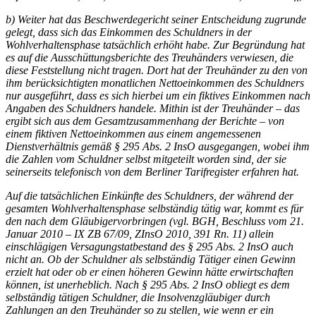
b) Weiter hat das Beschwerdegericht seiner Entscheidung zugrunde
gelegt, dass sich das Einkommen des Schuldners in der
Wohlverhaltensphase tatsächlich erhöht habe. Zur Begründung hat
es auf die Ausschüttungsberichte des Treuhänders verwiesen, die
diese Feststellung nicht tragen. Dort hat der Treuhänder zu den von
ihm berücksichtigten monatlichen Nettoeinkommen des Schuldners
nur ausgeführt, dass es sich hierbei um ein fiktives Einkommen nach
Angaben des Schuldners handele. Mithin ist der Treuhänder – das
ergibt sich aus dem Gesamtzusammenhang der Berichte – von
einem fiktiven Nettoeinkommen aus einem angemessenen
Dienstverhältnis gemäß § 295 Abs. 2 InsO ausgegangen, wobei ihm
die Zahlen vom Schuldner selbst mitgeteilt worden sind, der sie
seinerseits telefonisch von dem Berliner Tarifregister erfahren hat.
Auf die tatsächlichen Einkünfte des Schuldners, der während der
gesamten Wohlverhaltensphase selbständig tätig war, kommt es für
den nach dem Gläubigervorbringen (vgl.
BGH
, Beschluss vom 21.
Januar 2010 – IX ZB 67/09, ZInsO 2010, 391 Rn. 11) allein
einschlägigen Versagungstatbestand des § 295 Abs. 2 InsO auch
nicht an. Ob der Schuldner als selbständig Tätiger einen Gewinn
erzielt hat oder ob er einen höheren Gewinn hätte erwirtschaften
können, ist unerheblich. Nach § 295 Abs. 2 InsO obliegt es dem
selbständig tätigen Schuldner, die Insolvenzgläubiger durch
Zahlungen an den Treuhänder so zu stellen, wie wenn er ein