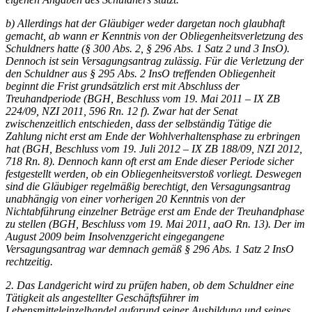
b) Allerdings hat der Gläubiger weder dargetan noch glaubhaft
gemacht, ab wann er Kenntnis von der Obliegenheitsverletzung des
Schuldners hatte (§ 300 Abs. 2, § 296 Abs. 1 Satz 2 und 3 InsO).
Dennoch ist sein Versagungsantrag zulässig. Für die Verletzung der
den Schuldner aus § 295 Abs. 2 InsO treffenden Obliegenheit
beginnt die Frist grundsätzlich erst mit Abschluss der
Treuhandperiode (
BGH
, Beschluss vom 19. Mai 2011 – IX ZB
224/09,
NZI
2011, 596 Rn. 12 f). Zwar hat der Senat
zwischenzeitlich entschieden, dass der selbständig Tätige die
Zahlung nicht erst am Ende der Wohlverhaltensphase zu erbringen
hat (
BGH
, Beschluss vom 19. Juli 2012 – IX ZB 188/09,
NZI
2012,
718 Rn. 8). Dennoch kann oft erst am Ende dieser Periode sicher
festgestellt werden, ob ein Obliegenheitsverstoß vorliegt. Deswegen
sind die Gläubiger regelmäßig berechtigt, den Versagungsantrag
unabhängig von einer vorherigen 20 Kenntnis von der
Nichtabführung einzelner Beträge erst am Ende der Treuhandphase
zu stellen (
BGH
, Beschluss vom 19. Mai 2011, aaO Rn. 13). Der im
August 2009 beim Insolvenzgericht eingegangene
Versagungsantrag war demnach gemäß § 296 Abs. 1 Satz 2 InsO
rechtzeitig.
2. Das Landgericht wird zu prüfen haben, ob dem Schuldner eine
Tätigkeit als angestellter Geschäftsführer im
Lebensmitteleinzelhandel aufgrund seiner Ausbildung und seines