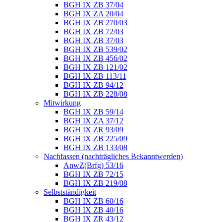
BGH IX ZB 37/04
BGH IX ZA 20/04
BGH IX ZB 270/03
BGH IX ZB 72/03
BGH IX ZB 37/03
BGH IX ZB 539/02
BGH IX ZB 456/02
BGH IX ZB 121/02
BGH IX ZB 113/11
BGH IX ZB 94/12
BGH IX ZB 228/08
Mitwirkung
BGH IX ZB 59/14
BGH IX ZA 37/12
BGH IX ZR 93/09
BGH IX ZB 225/09
BGH IX ZB 133/08
Nachfassen (nachträgliches Bekanntwerden)
AnwZ(Brfg) 53/16
BGH IX ZB 72/15
BGH IX ZB 219/08
Selbstständigkeit
BGH IX ZB 60/16
BGH IX ZB 40/16
BGH IX ZR 43/12