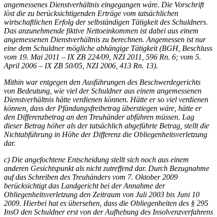
angemessenes Dienstverhältnis eingegangen wäre. Die Vorschrift
löst die zu berücksichtigenden Erträge vom tatsächlichen
wirtschaftlichen Erfolg der selbständigen Tätigkeit des Schuldners.
Das anzunehmende fiktive Nettoeinkommen ist dabei aus einem
angemessenen Dienstverhältnis zu berechnen. Angemessen ist nur
eine dem Schuldner mögliche abhängige Tätigkeit (
BGH
, Beschluss
vom 19. Mai 2011 – IX ZB 224/09,
NZI
2011, 596 Rn. 6; vom 5.
April 2006 – IX ZB 50/05,
NZI
2006, 413 Rn. 13).
Mithin war entgegen den Ausführungen des Beschwerdegerichts
von Bedeutung, wie viel der Schuldner aus einem angemessenen
Dienstverhältnis hätte verdienen können. Hätte er so viel verdienen
können, dass der Pfändungsfreibetrag überstiegen wäre, hätte er
den Differenzbetrag an den Treuhänder abführen müssen. Lag
dieser Betrag höher als der tatsächlich abgeführte Betrag, stellt die
Nichtabführung in Höhe der Differenz die Obliegenheitsverletzung
dar.
c) Die angefochtene Entscheidung stellt sich noch aus einem
anderen Gesichtspunkt als nicht zutreffend dar. Durch Bezugnahme
auf das Schreiben des Treuhänders vom 7. Oktober 2009
berücksichtigt das Landgericht bei der Annahme der
Obliegenheitsverletzung den Zeitraum von Juli 2003 bis Juni 10
2009. Hierbei hat es übersehen, dass die Obliegenheiten des § 295
InsO den Schuldner erst von der Aufhebung des Insolvenzverfahrens