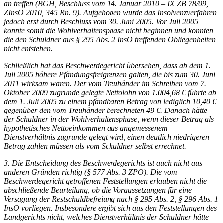
an treffen (
BGH
, Beschluss vom 14. Januar 2010 – IX ZB 78/09,
ZInsO 2010, 345 Rn. 9). Aufgehoben wurde das Insolvenzverfahren
jedoch erst durch Beschluss vom 30. Juni 2005. Vor Juli 2005
konnte somit die Wohlverhaltensphase nicht beginnen und konnten
die den Schuldner aus § 295 Abs. 2 InsO treffenden Obliegenheiten
nicht entstehen.
Schließlich hat das Beschwerdegericht übersehen, dass ab dem 1.
Juli 2005 höhere Pfändungsfreigrenzen galten, die bis zum 30. Juni
2011 wirksam waren. Der vom Treuhänder im Schreiben vom 7.
Oktober 2009 zugrunde gelegte Nettolohn von 1.004,68 € führte ab
dem 1. Juli 2005 zu einem pfändbaren Betrag von lediglich 10,40 €
gegenüber den vom Treuhänder berechneten 49 €. Danach hätte
der Schuldner in der Wohlverhaltensphase, wenn dieser Betrag als
hypothetisches Nettoeinkommen aus angemessenem
Dienstverhältnis zugrunde gelegt wird, einen deutlich niedrigeren
Betrag zahlen müssen als vom Schuldner selbst errechnet.
3. Die Entscheidung des Beschwerdegerichts ist auch nicht aus
anderen Gründen richtig (§ 577 Abs. 3
ZPO
). Die vom
Beschwerdegericht getroffenen Feststellungen erlauben nicht die
abschließende Beurteilung, ob die Voraussetzungen für eine
Versagung der Restschuldbefreiung nach § 295 Abs. 2, § 296 Abs. 1
InsO vorliegen. Insbesondere ergibt sich aus den Feststellungen des
Landgerichts nicht, welches Dienstverhältnis der Schuldner hätte