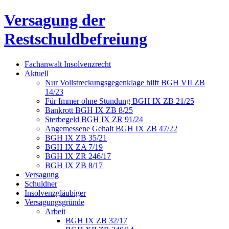
Versagung der
Restschuldbefreiung
Fachanwalt Insolvenzrecht
Aktuell
Nur Vollstreckungsgegenklage hilft BGH VII ZB
14/23
Für Immer ohne Stundung BGH IX ZB 21/25
Bankrott BGH IX ZB 8/25
Sterbegeld BGH IX ZR 91/24
Angemessene Gehalt BGH IX ZB 47/22
BGH IX ZB 35/21
BGH IX ZA 7/19
BGH IX ZR 246/17
BGH IX ZB 8/17
Versagung
Schuldner
Insolvenzgläubiger
Versagungsgründe
Arbeit
BGH IX ZB 32/17