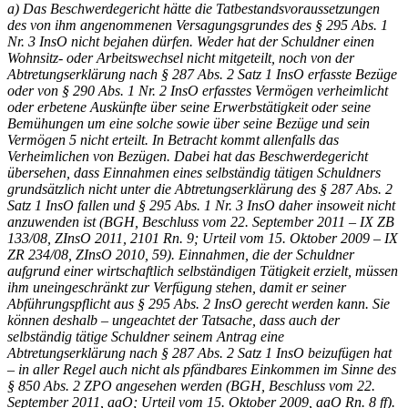
a) Das Beschwerdegericht hätte die Tatbestandsvoraussetzungen
des von ihm angenommenen Versagungsgrundes des § 295 Abs. 1
Nr. 3 InsO nicht bejahen dürfen. Weder hat der Schuldner einen
Wohnsitz- oder Arbeitswechsel nicht mitgeteilt, noch von der
Abtretungserklärung nach § 287 Abs. 2 Satz 1 InsO erfasste Bezüge
oder von § 290 Abs. 1 Nr. 2 InsO erfasstes Vermögen verheimlicht
oder erbetene Auskünfte über seine Erwerbstätigkeit oder seine
Bemühungen um eine solche sowie über seine Bezüge und sein
Vermögen 5 nicht erteilt. In Betracht kommt allenfalls das
Verheimlichen von Bezügen. Dabei hat das Beschwerdegericht
übersehen, dass Einnahmen eines selbständig tätigen Schuldners
grundsätzlich nicht unter die Abtretungserklärung des § 287 Abs. 2
Satz 1 InsO fallen und § 295 Abs. 1 Nr. 3 InsO daher insoweit nicht
anzuwenden ist (
BGH
, Beschluss vom 22. September 2011 – IX ZB
133/08, ZInsO 2011, 2101 Rn. 9; Urteil vom 15. Oktober 2009 – IX
ZR 234/08, ZInsO 2010, 59). Einnahmen, die der Schuldner
aufgrund einer wirtschaftlich selbständigen Tätigkeit erzielt, müssen
ihm uneingeschränkt zur Verfügung stehen, damit er seiner
Abführungspflicht aus § 295 Abs. 2 InsO gerecht werden kann. Sie
können deshalb – ungeachtet der Tatsache, dass auch der
selbständig tätige Schuldner seinem Antrag eine
Abtretungserklärung nach § 287 Abs. 2 Satz 1 InsO beizufügen hat
– in aller Regel auch nicht als pfändbares Einkommen im Sinne des
§ 850 Abs. 2
ZPO
angesehen werden (
BGH
, Beschluss vom 22.
September 2011, aaO; Urteil vom 15. Oktober 2009, aaO Rn. 8 ff).