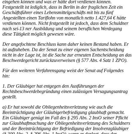
eingehen können und was er hätte dort verdienen können.
Festgestellt ist lediglich, dass in Berlin in der fraglichen Zeit ein
Geschäftsführer eines Lebensmittelgeschäfts mit bis zu fünf
Angestellten einen Tariflohn von monatlich netto 1.427,64 € hätte
verdienen können. Nicht festgestellt ist jedoch, dass dem Schuldner
nach sei-13 ner Ausbildung und seinem beruflichen Werdegang
diese Tätigkeit möglich gewesen wäre.
Der angefochtene Beschluss kann daher keinen Bestand haben. Er
ist aufzuheben. Da der Senat zu einer eigenen Sachentscheidung
nicht in der Lage ist, ist die Sache zur erneuten Entscheidung an das
Beschwerdegericht zurückzuverweisen (§ 577 Abs. 4 Satz 1
ZPO
).
Für den weiteren Verfahrensgang weist der Senat auf Folgendes
hin:
1. Der Gläubiger hat entgegen den Ausführungen der
Rechtsbeschwerdebegründung einen zulässigen Versagungsantrag
gestellt.
a) Er hat sowohl die Obliegenheitsverletzung wie auch die
Beeinträchtigung der Gläubigerbefriedigung glaubhaft gemacht.
Ein Gläubiger genügt im Fall des § 295 Abs. 2 InsO seiner Pflicht
zur Glaubhaftmachung der Obliegenheitsverletzung des Schuldners
und der Beeinträchtigung der Befriedigung der Insolvenzgläubiger
(§ 300 Abs. 2, § 296 Abs. 1 InsO), wenn er darlegt, dass der