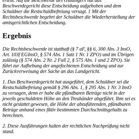
erteilt. Auf die Beschwerde des Gläubigers hat das
Beschwerdegericht diese Entscheidung aufgehoben und dem
Schuldner die Restschuldbefreiung versagt. 1 Mit der
Rechtsbeschwerde begehrt der Schuldner die Wiederherstellung der
amtsgerichtlichen Entscheidung.
Ergebnis
Die Rechtsbeschwerde ist statthaft (§ 7 aF, §§ 6, 300 Abs. 3 InsO,
Art. 103f EGInsO, § 574 Abs. 1 Satz 1 Nr. 1
ZPO
) und im Übrigen
zulässig (§ 574 Abs. 2 Nr. 2 Fall 2, § 575 Abs. 1 und 2
ZPO
). Sie
führt zur Aufhebung der angefochtenen Entscheidung und zur
Zurückverweisung der Sache an das Landgericht.
1. Das Beschwerdegericht hat ausgeführt, dem Schuldner sei die
Restschuldbefreiung gemäß § 296 Abs. 1, § 295 Abs. 1 Nr. 3 InsO
zu versagen, denn er habe die pfändbaren Beträge nicht in der
jeweils geschuldeten Höhe an den Treuhänder abgeführt. Ihm sei es
nicht gestattet gewesen, die Höhe der abzuführenden, pfändbaren
Beträge anhand eines fiktiv bestimmten Durchschnittsgehalts zu
berechnen.
2. Diese Ausführungen halten der rechtlichen Nachprüfung nicht
stand.