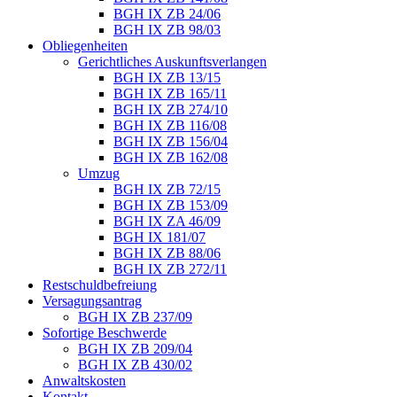
BGH IX ZB 24/06
BGH IX ZB 98/03
Obliegenheiten
Gerichtliches Auskunftsverlangen
BGH IX ZB 13/15
BGH IX ZB 165/11
BGH IX ZB 274/10
BGH IX ZB 116/08
BGH IX ZB 156/04
BGH IX ZB 162/08
Umzug
BGH IX ZB 72/15
BGH IX ZB 153/09
BGH IX ZA 46/09
BGH IX 181/07
BGH IX ZB 88/06
BGH IX ZB 272/11
Restschuldbefreiung
Versagungsantrag
BGH IX ZB 237/09
Sofortige Beschwerde
BGH IX ZB 209/04
BGH IX ZB 430/02
Anwaltskosten
Kontakt