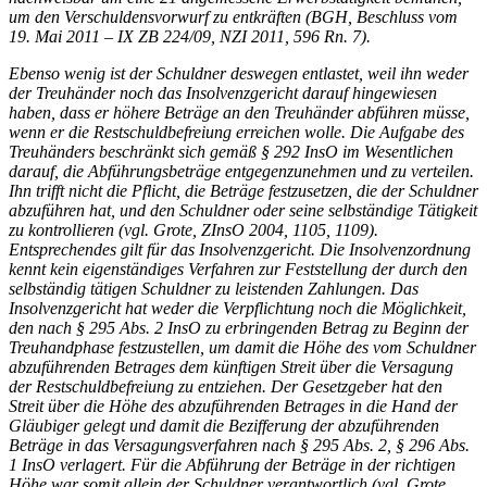
um den Verschuldensvorwurf zu entkräften (
BGH
, Beschluss vom
19. Mai 2011 – IX ZB 224/09,
NZI
2011, 596 Rn. 7).
Ebenso wenig ist der Schuldner deswegen entlastet, weil ihn weder
der Treuhänder noch das Insolvenzgericht darauf hingewiesen
haben, dass er höhere Beträge an den Treuhänder abführen müsse,
wenn er die Restschuldbefreiung erreichen wolle. Die Aufgabe des
Treuhänders beschränkt sich gemäß § 292 InsO im Wesentlichen
darauf, die Abführungsbeträge entgegenzunehmen und zu verteilen.
Ihn trifft nicht die Pflicht, die Beträge festzusetzen, die der Schuldner
abzuführen hat, und den Schuldner oder seine selbständige Tätigkeit
zu kontrollieren (vgl. Grote, ZInsO 2004, 1105, 1109).
Entsprechendes gilt für das Insolvenzgericht. Die Insolvenzordnung
kennt kein eigenständiges Verfahren zur Feststellung der durch den
selbständig tätigen Schuldner zu leistenden Zahlungen. Das
Insolvenzgericht hat weder die Verpflichtung noch die Möglichkeit,
den nach § 295 Abs. 2 InsO zu erbringenden Betrag zu Beginn der
Treuhandphase festzustellen, um damit die Höhe des vom Schuldner
abzuführenden Betrages dem künftigen Streit über die Versagung
der Restschuldbefreiung zu entziehen. Der Gesetzgeber hat den
Streit über die Höhe des abzuführenden Betrages in die Hand der
Gläubiger gelegt und damit die Bezifferung der abzuführenden
Beträge in das Versagungsverfahren nach § 295 Abs. 2, § 296 Abs.
1 InsO verlagert. Für die Abführung der Beträge in der richtigen
Höhe war somit allein der Schuldner verantwortlich (vgl. Grote,