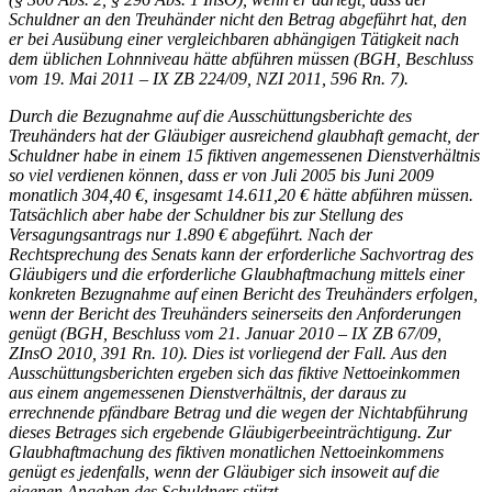
Schuldner an den Treuhänder nicht den Betrag abgeführt hat, den
er bei Ausübung einer vergleichbaren abhängigen Tätigkeit nach
dem üblichen Lohnniveau hätte abführen müssen (
BGH
, Beschluss
vom 19. Mai 2011 – IX ZB 224/09,
NZI
2011, 596 Rn. 7).
Durch die Bezugnahme auf die Ausschüttungsberichte des
Treuhänders hat der Gläubiger ausreichend glaubhaft gemacht, der
Schuldner habe in einem 15 fiktiven angemessenen Dienstverhältnis
so viel verdienen können, dass er von Juli 2005 bis Juni 2009
monatlich 304,40 €, insgesamt 14.611,20 € hätte abführen müssen.
Tatsächlich aber habe der Schuldner bis zur Stellung des
Versagungsantrags nur 1.890 € abgeführt. Nach der
Rechtsprechung des Senats kann der erforderliche Sachvortrag des
Gläubigers und die erforderliche Glaubhaftmachung mittels einer
konkreten Bezugnahme auf einen Bericht des Treuhänders erfolgen,
wenn der Bericht des Treuhänders seinerseits den Anforderungen
genügt (
BGH
, Beschluss vom 21. Januar 2010 – IX ZB 67/09,
ZInsO 2010, 391 Rn. 10). Dies ist vorliegend der Fall. Aus den
Ausschüttungsberichten ergeben sich das fiktive Nettoeinkommen
aus einem angemessenen Dienstverhältnis, der daraus zu
errechnende pfändbare Betrag und die wegen der Nichtabführung
dieses Betrages sich ergebende Gläubigerbeeinträchtigung. Zur
Glaubhaftmachung des fiktiven monatlichen Nettoeinkommens
genügt es jedenfalls, wenn der Gläubiger sich insoweit auf die
eigenen Angaben des Schuldners stützt.