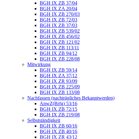
BGH IX ZB 37/04
BGH IX ZA 20/04
BGH IX ZB 270/03
BGH IX ZB 72/03
BGH IX ZB 37/03
BGH IX ZB 539/02
BGH IX ZB 456/02
BGH IX ZB 121/02
BGH IX ZB 113/11
BGH IX ZB 94/12
BGH IX ZB 228/08
Mitwirkung
BGH IX ZB 59/14
BGH IX ZA 37/12
BGH IX ZR 93/09
BGH IX ZB 225/09
BGH IX ZB 133/08
Nachfassen (nachträgliches Bekanntwerden)
AnwZ(Brfg) 53/16
BGH IX ZB 72/15
BGH IX ZB 219/08
Selbstständigkeit
BGH IX ZB 60/16
BGH IX ZB 40/16
BGH IX ZR 43/12