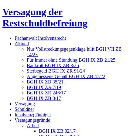
Versagung der
Restschuldbefreiung
Fachanwalt Insolvenzrecht
Aktuell
Nur Vollstreckungsgegenklage hilft BGH VII ZB
14/23
Für Immer ohne Stundung BGH IX ZB 21/25
Bankrott BGH IX ZB 8/25
Sterbegeld BGH IX ZR 91/24
Angemessene Gehalt BGH IX ZB 47/22
BGH IX ZB 35/21
BGH IX ZA 7/19
BGH IX ZR 246/17
BGH IX ZB 8/17
Versagung
Schuldner
Insolvenzgläubiger
Versagungsgründe
Arbeit
BGH IX ZB 32/17