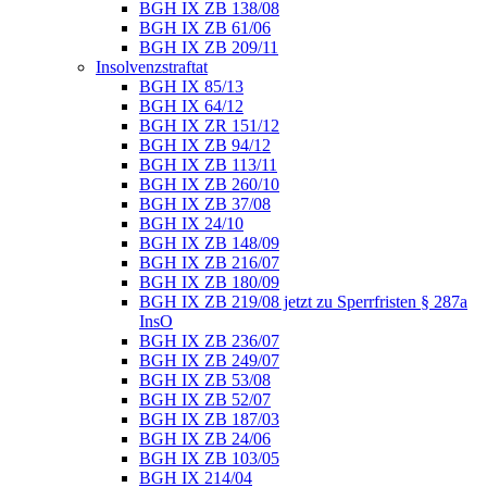
BGH IX ZB 138/08
BGH IX ZB 61/06
BGH IX ZB 209/11
Insolvenzstraftat
BGH IX 85/13
BGH IX 64/12
BGH IX ZR 151/12
BGH IX ZB 94/12
BGH IX ZB 113/11
BGH IX ZB 260/10
BGH IX ZB 37/08
BGH IX 24/10
BGH IX ZB 148/09
BGH IX ZB 216/07
BGH IX ZB 180/09
BGH IX ZB 219/08 jetzt zu Sperrfristen § 287a
InsO
BGH IX ZB 236/07
BGH IX ZB 249/07
BGH IX ZB 53/08
BGH IX ZB 52/07
BGH IX ZB 187/03
BGH IX ZB 24/06
BGH IX ZB 103/05
BGH IX 214/04