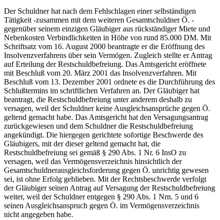
Der Schuldner hat nach dem Fehlschlagen einer selbständigen
Tätigkeit -zusammen mit dem weiteren Gesamtschuldner Ö. -
gegenüber seinem einzigen Gläubiger aus rückständiger Miete und
Nebenkosten Verbindlichkeiten in Höhe von rund 85.000 DM. Mit
Schriftsatz vom 16. August 2000 beantragte er die Eröffnung des
Insolvenzverfahrens über sein Vermögen. Zugleich stellte er Antrag
auf Erteilung der Restschuldbefreiung. Das Amtsgericht eröffnete
mit Beschluß vom 20. März 2001 das Insolvenzverfahren. Mit
Beschluß vom 13. Dezember 2001 ordnete es die Durchführung des
Schlußtermins im schriftlichen Verfahren an. Der Gläubiger hat
beantragt, die Restschuldbefreiung unter anderem deshalb zu
versagen, weil der Schuldner keine Ausgleichsansprüche gegen Ö.
geltend gemacht habe. Das Amtsgericht hat den Versagungsantrag
zurückgewiesen und dem Schuldner die Restschuldbefreiung
angekündigt. Die hiergegen gerichtete sofortige Beschwerde des
Gläubigers, mit der dieser geltend gemacht hat, die
Restschuldbefreiung sei gemäß § 290 Abs. 1 Nr. 6 InsO zu
versagen, weil das Vermögensverzeichnis hinsichtlich der
Gesamtschuldnerausgleichsforderung gegen Ö. unrichtig gewesen
sei, ist ohne Erfolg geblieben. Mit der Rechtsbeschwerde verfolgt
der Gläubiger seinen Antrag auf Versagung der Restschuldbefreiung
weiter, weil der Schuldner entgegen § 290 Abs. 1 Nrn. 5 und 6
seinen Ausgleichsanspruch gegen Ö. im Vermögensverzeichnis
nicht angegeben habe.