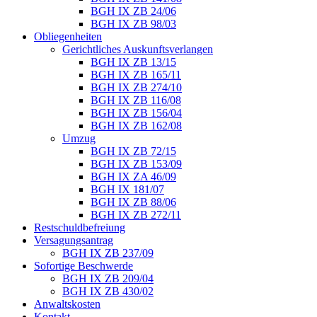
BGH IX ZB 24/06
BGH IX ZB 98/03
Obliegenheiten
Gerichtliches Auskunftsverlangen
BGH IX ZB 13/15
BGH IX ZB 165/11
BGH IX ZB 274/10
BGH IX ZB 116/08
BGH IX ZB 156/04
BGH IX ZB 162/08
Umzug
BGH IX ZB 72/15
BGH IX ZB 153/09
BGH IX ZA 46/09
BGH IX 181/07
BGH IX ZB 88/06
BGH IX ZB 272/11
Restschuldbefreiung
Versagungsantrag
BGH IX ZB 237/09
Sofortige Beschwerde
BGH IX ZB 209/04
BGH IX ZB 430/02
Anwaltskosten
Kontakt